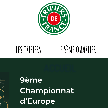
LES TRIPIERS
LE 5ÈME QUARTIER
ACCUEIL
Les cookies assurent le bon fonctionneme
En utilisant ces derniers, vous acceptez ta
OK