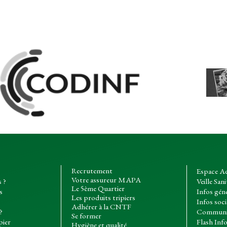
Recrutement
Espace A
Votre assureur MAPA
 ?
Veille Sani
Le 5ème Quartier
s
Infos gén
Les produits tripiers
Infos soci
Adhérer à la CNTF
?
Communi
Se former
pier
Flash Inf
Hygiène et qualité