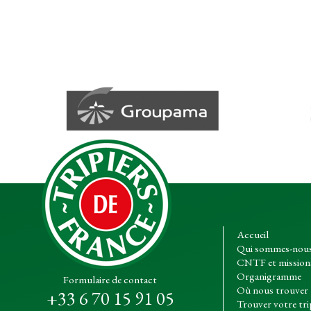
Accueil
Qui sommes-nous
CNTF et mission
Organigramme
Formulaire de contact
Où nous trouver 
+33 6 70 15 91 05
Trouver votre tri