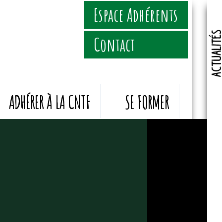
Espace Adhérents
Veille Sanitaire
Contact
Infos générales
Infos sociales
Communication
ADHÉRER À LA CNTF
SE FORMER
Flash Info
nt de nos services.
citement l'utilisation des cookies.
en savoir Plus
Paramètres avancés des cookies