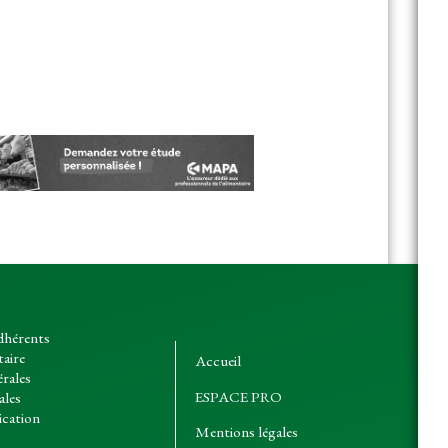
dhérents
taire
Accueil
érales
ESPACE PRO
ales
cation
Mentions légales
o